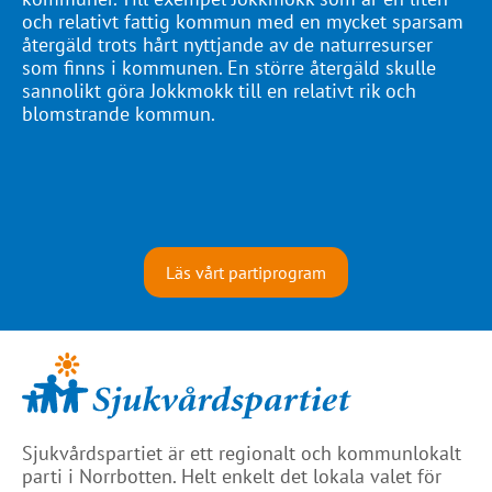
och relativt fattig kommun med en mycket sparsam
återgäld trots hårt nyttjande av de naturresurser
som finns i kommunen. En större återgäld skulle
sannolikt göra Jokkmokk till en relativt rik och
blomstrande kommun.
Läs vårt partiprogram
Sjukvårdspartiet är ett regionalt och kommunlokalt
parti i Norrbotten. Helt enkelt det lokala valet för