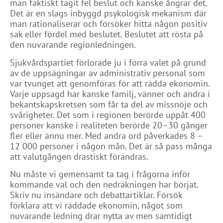
man faktiskt tagit fel beslut och kanske ångrar det.
Det är en slags inbyggd psykologisk mekanism där
man rationaliserar och försöker hitta någon positiv
sak eller fördel med beslutet. Beslutet att rösta på
den nuvarande regionledningen.
Sjukvårdspartiet förlorade ju i förra valet på grund
av de uppsägningar av administrativ personal som
var tvunget att genomföras för att rädda ekonomin.
Varje uppsagd har kanske familj, vänner och andra i
bekantskapskretsen som får ta del av missnöje och
svårigheter. Det som i regionen berörde uppåt 400
personer kanske i realiteten berörde 20–30 gånger
fler eller ännu mer. Med andra ord påverkades 8 –
12 000 personer i någon mån. Det är så pass många
att valutgången drastiskt förändras.
Nu måste vi gemensamt ta tag i frågorna inför
kommande val och den nedräkningen har börjat.
Skriv nu insändare och debattartiklar. Försök
förklara att vi räddade ekonomin, något som
nuvarande ledning drar nytta av men samtidigt