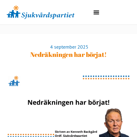
Lokala Avdelningar
Region Norrbotten
4 september 2025
Nedräkningen har börjat!