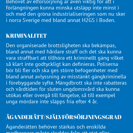
Behovet av elförsörjning är även viktig för att i
förlängningen kunna minska utsläpp inte minst i
och med den gröna industrialiseringen som nu sker
i norra Sverige med bland annat H2GS i Boden.
KRIMINALITET
Den organiserade brottsligheten ska bekämpas,
bland annat med hårdare straff och det ska kunna
vara straffbart att tillhöra ett kriminellt gäng vilket
så klart inte godtyckligt kan definieras. Poliserna
bör bli fler och ska ges större befogenheter med
bland annat avlyssning av misstänkt gängkriminella
i förebyggande syfte. Mängdbrott ska inte rabatteras
och vårdtiden för sluten ungdomsvård ska kunna
utökas eller övergå till fängelse, så till exempel
unga mördare inte släpps fria efter 4 år.
ÄGANDERÄTT/SJÄLVFÖRSÖRJNINGSGRAD
Äganderätten behöver stärkas och enskilda
medborgare måste skyddas från att stat eller