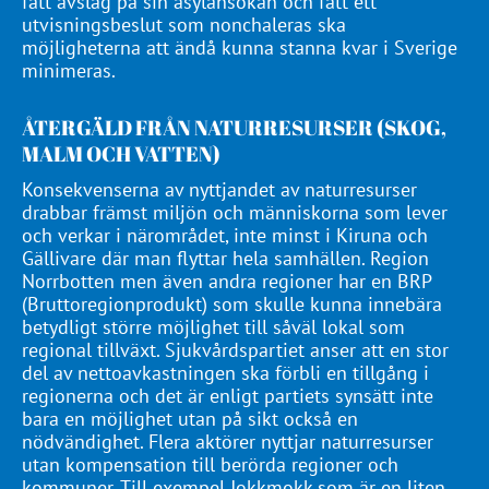
fått avslag på sin asylansökan och fått ett
utvisningsbeslut som nonchaleras ska
möjligheterna att ändå kunna stanna kvar i Sverige
minimeras.
ÅTERGÄLD FRÅN NATURRESURSER (SKOG,
MALM OCH VATTEN)
Konsekvenserna av nyttjandet av naturresurser
drabbar främst miljön och människorna som lever
och verkar i närområdet, inte minst i Kiruna och
Gällivare där man flyttar hela samhällen. Region
Norrbotten men även andra regioner har en BRP
(Bruttoregionprodukt) som skulle kunna innebära
betydligt större möjlighet till såväl lokal som
regional tillväxt. Sjukvårdspartiet anser att en stor
del av nettoavkastningen ska förbli en tillgång i
regionerna och det är enligt partiets synsätt inte
bara en möjlighet utan på sikt också en
nödvändighet. Flera aktörer nyttjar naturresurser
utan kompensation till berörda regioner och
kommuner. Till exempel Jokkmokk som är en liten