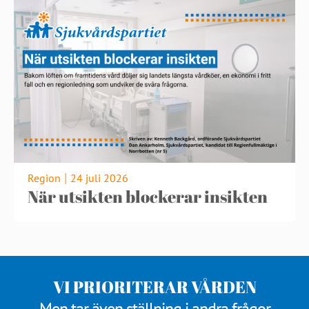
Region
24 juli 2026
|
När utsikten blockerar insikten
VI PRIORITERAR VÅRDEN
Men tar även ställning i andra frågor