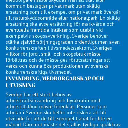
kommun beslagtar privat mark utan skälig
ersättning som till exempel om privat mark övergår
till naturskyddsområde eller nationalpark. En skälig
ersättning ska avse ersättning för markvärde och
eventuella framtida intäkter som uteblir vid
exempelvis skogsavverkning. Sverige behöver
stärka självförsörjningsgraden ordentligt men även
konkurrenskraften i livsmedelssektorn. Sveriges
villkor för jord-, små-, och skogsbruk måste
förbättras och de måste ges förutsättningar att
verka och kunna öka produktionen av svenska
konkurrenskraftiga livsmedel.
INVANDRING, MEDBORGARSKAP OCH
UTVISNING
Sverige har ett stort behov av
arbetskraftsinvandring och byråkratin med
arbetstillstånd måste förenklas. Personer som
arbetar i Sverige ska heller inte riskera att bli
utvisade för att de till exempel tjänat för lite en
månad. Däremot måste det ställas tydliga språkkrav