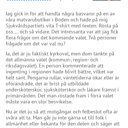
Jag gick in för att handla några basvaror på en av
våra matvarubutiker i Boden och hade på mig
Sjukvårdspartiets vita T-shirt med texten: Rösta på
oss…. och så vidare. Det intressanta var att jag fick
flera frågor om det kommande valet. Två personer
frågade om det var val nu?
Ja, det är ju faktiskt kyrkoval, men dom tänkte på
det allmänna valet (kommun-, region- och
riksdagsvalet). En person kommenterade att
ingenting i regionen hade blivit bättre, vilket var
helt sant. Pengarna rullar, väntetiderna ökar eller är
oförändrade, det är brist på utbildade
undersköterskor, sjuksköterskor och läkare främst i
primärvården. Det man röstade fram i förra valet
måste vara en stor besvikelse.
Nu är det ju så att motgångar och felbeslut ofta är
svåra att ta. Man går ju inte gärna ut till folk i
allmänhet eller bekanta för den delen och säger att