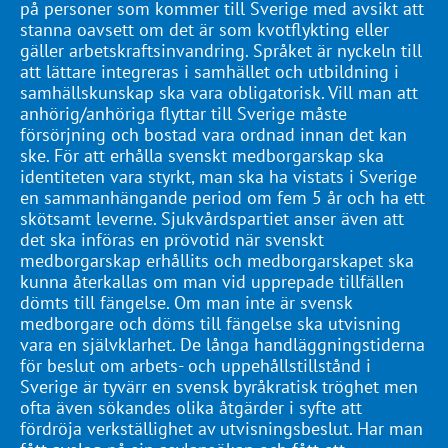
på personer som kommer till Sverige med avsikt att
stanna oavsett om det är som kvotflykting eller
gäller arbetskraftsinvandring. Språket är nyckeln till
att lättare integreras i samhället och utbildning i
samhällskunskap ska vara obligatorisk. Vill man att
anhörig/anhöriga flyttar till Sverige måste
försörjning och bostad vara ordnad innan det kan
ske. För att erhålla svenskt medborgarskap ska
identiteten vara styrkt, man ska ha vistats i Sverige
en sammanhängande period om fem 5 år och ha ett
skötsamt leverne. Sjukvårdspartiet anser även att
det ska införas en prövotid när svenskt
medborgarskap erhållits och medborgarskapet ska
kunna återkallas om man vid upprepade tillfällen
dömts till fängelse. Om man inte är svensk
medborgare och döms till fängelse ska utvisning
vara en självklarhet. De långa handläggningstiderna
för beslut om arbets- och uppehållstillstånd i
Sverige är tyvärr en svensk byråkratisk tröghet men
ofta även sökandes olika åtgärder i syfte att
fördröja verkställighet av utvisningsbeslut. Har man