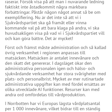
raserar. Försök visa på att man i nuvarande ledning
faktiskt inte åstadkommit några märkbara
förbättringar. Påstår någon något annat så be om
exemplifiering. Nu är det inte så att vi i
Sjukvårdspartiet ska gå framåt eller vinna
kommande val på att bara klaga på andra, vi ska
huvudsakligen visa på vad vi i Sjukvårdspartiet vill
och kan göra bättre. Det är mycket!
Först och främst måste administration och så kallad
övrig verksamhet i regionen anpassas till
matsäcken. Matsäcken är antalet innevånare och
den skatt det genererar. I dagsläget ökar den
administrativa personalen igen och hälso- och
sjukvårdande verksamhet har stora svårigheter med
plats- och personalbrist. Mycket av mer rutinartade
administrativa uppgifter kan med fördel ersättas av
olika utvecklade AI funktioner. Resurser kan med
andra ord omfördelas till vårdproduktion.
I Norrbotten har vi Europas lägsta vårdplatsantal
per 1 000 innevånare, vilket bidrar till en ständig