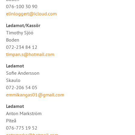
076-100 30 90
elinloggert@icloud.com
Ledamot/Kassör
Timothy Sjöö
Boden
072-234 84 12
timpan.s@hotmail.com
Ledamot
Sofie Andersson
Skaulo
072-206 54 05
emmikangas01@gmail.com
Ledamot
Anton Markström
Piteå
076-775 19 52