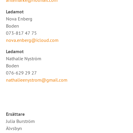
antemarke@hotmail.com
Ledamot
Nova Enberg
Boden
073-817 47 75
nova.enberg@icloud.com
Ledamot
Nathalie Nyström
Boden
076-629 29 27
nathalieenystrom@gmail.com
Ersättare
Julia Burström
Älvsbyn