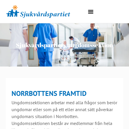
Lokala Avdelningar
Region Norrbotten
Sjukvårdspartiets ungdomssektion
NORRBOTTENS FRAMTID
Ungdomssektionen arbetar med alla frågor som berör
ungdomar eller som på ett eller annat sätt påverkar
ungdomars situation i Norrbotten.
Ungdomssektionen består av medlemmar från hela