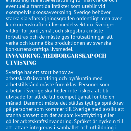
eventuella framtida intäkter som uteblir vid
exempelvis skogsavverkning. Sverige behöver
stärka självförsörjningsgraden ordentligt men även
konkurrenskraften i livsmedelssektorn. Sveriges
villkor för jord-, små-, och skogsbruk måste
förbättras och de måste ges förutsättningar att
verka och kunna öka produktionen av svenska
konkurrenskraftiga livsmedel.
INVANDRING, MEDBORGARSKAP OCH
UTVISNING
Sverige har ett stort behov av
arbetskraftsinvandring och byråkratin med
arbetstillstånd måste förenklas. Personer som
arbetar i Sverige ska heller inte riskera att bli
utvisade för att de till exempel tjänat för lite en
månad. Däremot måste det ställas tydliga språkkrav
på personer som kommer till Sverige med avsikt att
stanna oavsett om det är som kvotflykting eller
gäller arbetskraftsinvandring. Språket är nyckeln till
att lättare integreras i samhället och utbildning i