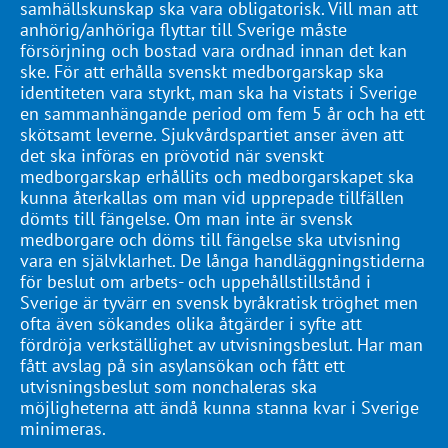
samhällskunskap ska vara obligatorisk. Vill man att
anhörig/anhöriga flyttar till Sverige måste
försörjning och bostad vara ordnad innan det kan
ske. För att erhålla svenskt medborgarskap ska
identiteten vara styrkt, man ska ha vistats i Sverige
en sammanhängande period om fem 5 år och ha ett
skötsamt leverne. Sjukvårdspartiet anser även att
det ska införas en prövotid när svenskt
medborgarskap erhållits och medborgarskapet ska
kunna återkallas om man vid upprepade tillfällen
dömts till fängelse. Om man inte är svensk
medborgare och döms till fängelse ska utvisning
vara en självklarhet. De långa handläggningstiderna
för beslut om arbets- och uppehållstillstånd i
Sverige är tyvärr en svensk byråkratisk tröghet men
ofta även sökandes olika åtgärder i syfte att
fördröja verkställighet av utvisningsbeslut. Har man
fått avslag på sin asylansökan och fått ett
utvisningsbeslut som nonchaleras ska
möjligheterna att ändå kunna stanna kvar i Sverige
minimeras.