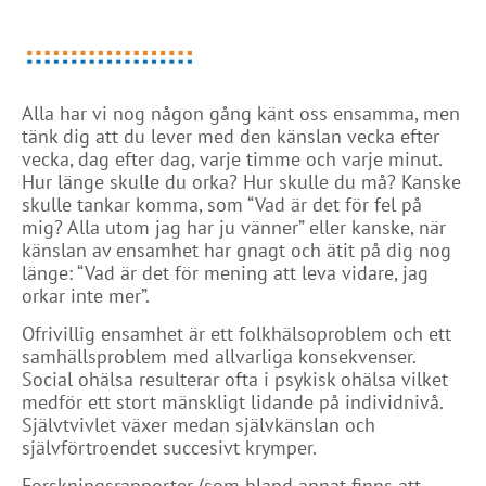
Alla har vi nog någon gång känt oss ensamma, men
tänk dig att du lever med den känslan vecka efter
vecka, dag efter dag, varje timme och varje minut.
Hur länge skulle du orka? Hur skulle du må? Kanske
skulle tankar komma, som “Vad är det för fel på
mig? Alla utom jag har ju vänner” eller kanske, när
känslan av ensamhet har gnagt och ätit på dig nog
länge: “Vad är det för mening att leva vidare, jag
orkar inte mer”.
Ofrivillig ensamhet är ett folkhälsoproblem och ett
samhällsproblem med allvarliga konsekvenser.
Social ohälsa resulterar ofta i psykisk ohälsa vilket
medför ett stort mänskligt lidande på individnivå.
Självtvivlet växer medan självkänslan och
självförtroendet succesivt krymper.
Forskningsrapporter (som bland annat finns att