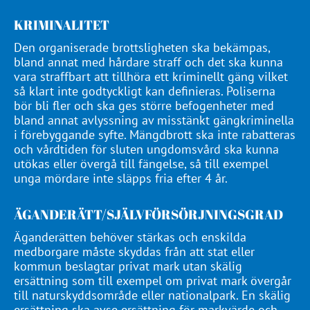
KRIMINALITET
Den organiserade brottsligheten ska bekämpas,
bland annat med hårdare straff och det ska kunna
vara straffbart att tillhöra ett kriminellt gäng vilket
så klart inte godtyckligt kan definieras. Poliserna
bör bli fler och ska ges större befogenheter med
bland annat avlyssning av misstänkt gängkriminella
i förebyggande syfte. Mängdbrott ska inte rabatteras
och vårdtiden för sluten ungdomsvård ska kunna
utökas eller övergå till fängelse, så till exempel
unga mördare inte släpps fria efter 4 år.
ÄGANDERÄTT/SJÄLVFÖRSÖRJNINGSGRAD
Äganderätten behöver stärkas och enskilda
medborgare måste skyddas från att stat eller
kommun beslagtar privat mark utan skälig
ersättning som till exempel om privat mark övergår
till naturskyddsområde eller nationalpark. En skälig
ersättning ska avse ersättning för markvärde och