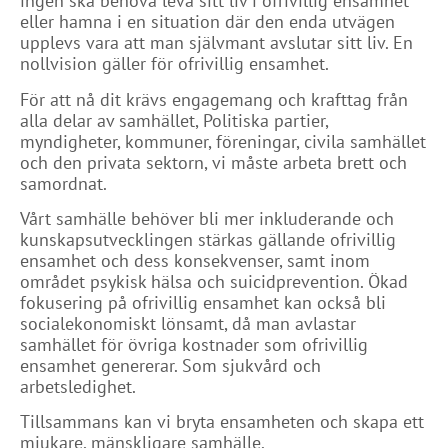
ingen ska behöva leva sitt liv i ofrivillig ensamhet
eller hamna i en situation där den enda utvägen
upplevs vara att man självmant avslutar sitt liv. En
nollvision gäller för ofrivillig ensamhet.
För att nå dit krävs engagemang och krafttag från
alla delar av samhället, Politiska partier,
myndigheter, kommuner, föreningar, civila samhället
och den privata sektorn, vi måste arbeta brett och
samordnat.
Vårt samhälle behöver bli mer inkluderande och
kunskapsutvecklingen stärkas gällande ofrivillig
ensamhet och dess konsekvenser, samt inom
området psykisk hälsa och suicidprevention. Ökad
fokusering på ofrivillig ensamhet kan också bli
socialekonomiskt lönsamt, då man avlastar
samhället för övriga kostnader som ofrivillig
ensamhet genererar. Som sjukvård och
arbetsledighet.
Tillsammans kan vi bryta ensamheten och skapa ett
mjukare, mänskligare samhälle.