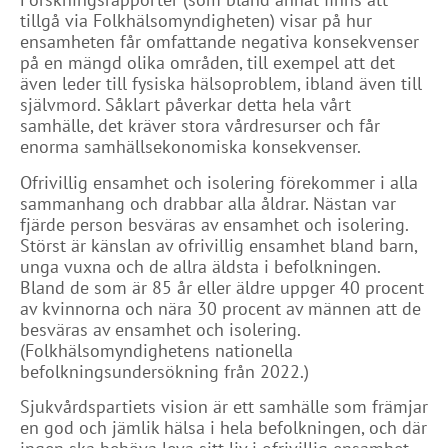
tillgå via Folkhälsomyndigheten) visar på hur
ensamheten får omfattande negativa konsekvenser
på en mängd olika områden, till exempel att det
även leder till fysiska hälsoproblem, ibland även till
självmord. Såklart påverkar detta hela vårt
samhälle, det kräver stora vårdresurser och får
enorma samhällsekonomiska konsekvenser.
Ofrivillig ensamhet och isolering förekommer i alla
sammanhang och drabbar alla åldrar. Nästan var
fjärde person besväras av ensamhet och isolering.
Störst är känslan av ofrivillig ensamhet bland barn,
unga vuxna och de allra äldsta i befolkningen.
Bland de som är 85 år eller äldre uppger 40 procent
av kvinnorna och nära 30 procent av männen att de
besväras av ensamhet och isolering.
(Folkhälsomyndighetens nationella
befolkningsundersökning från 2022.)
Sjukvårdspartiets vision är ett samhälle som främjar
en god och jämlik hälsa i hela befolkningen, och där