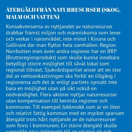
ÅTERGÄLD FRÅN NATURRESURSER (SKOG,
MALM OCH VATTEN)
Konsekvenserna av nyttjandet av naturresurser
drabbar främst miljön och människorna som lever
och verkar i närområdet, inte minst i Kiruna och
Gällivare där man flyttar hela samhällen. Region
Norrbotten men även andra regioner har en BRP
(Bruttoregionprodukt) som skulle kunna innebära
betydligt större möjlighet till såväl lokal som
regional tillväxt. Sjukvårdspartiet anser att en stor
del av nettoavkastningen ska förbli en tillgång i
regionerna och det är enligt partiets synsätt inte
bara en möjlighet utan på sikt också en
nödvändighet. Flera aktörer nyttjar naturresurser
utan kompensation till berörda regioner och
kommuner. Till exempel Jokkmokk som är en liten
och relativt fattig kommun med en mycket sparsam
återgäld trots hårt nyttjande av de naturresurser
som finns i kommunen. En större återgäld skulle
sannolikt göra Jokkmokk till en relativt rik och