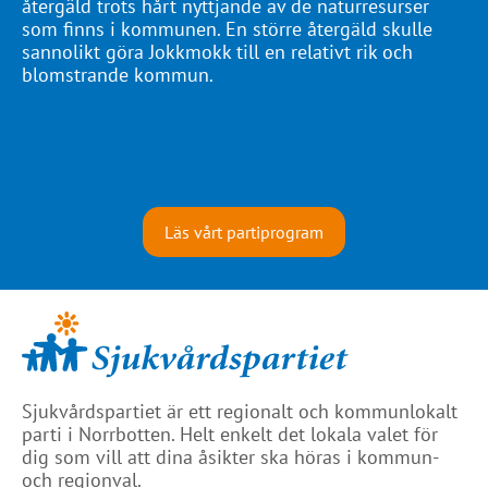
återgäld trots hårt nyttjande av de naturresurser
som finns i kommunen. En större återgäld skulle
sannolikt göra Jokkmokk till en relativt rik och
blomstrande kommun.
Läs vårt partiprogram
Sjukvårdspartiet är ett regionalt och kommunlokalt
parti i Norrbotten. Helt enkelt det lokala valet för
dig som vill att dina åsikter ska höras i kommun-
och regionval.