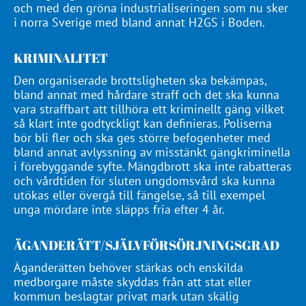
och med den gröna industrialiseringen som nu sker
i norra Sverige med bland annat H2GS i Boden.
KRIMINALITET
Den organiserade brottsligheten ska bekämpas,
bland annat med hårdare straff och det ska kunna
vara straffbart att tillhöra ett kriminellt gäng vilket
så klart inte godtyckligt kan definieras. Poliserna
bör bli fler och ska ges större befogenheter med
bland annat avlyssning av misstänkt gängkriminella
i förebyggande syfte. Mängdbrott ska inte rabatteras
och vårdtiden för sluten ungdomsvård ska kunna
utökas eller övergå till fängelse, så till exempel
unga mördare inte släpps fria efter 4 år.
ÄGANDERÄTT/SJÄLVFÖRSÖRJNINGSGRAD
Äganderätten behöver stärkas och enskilda
medborgare måste skyddas från att stat eller
kommun beslagtar privat mark utan skälig