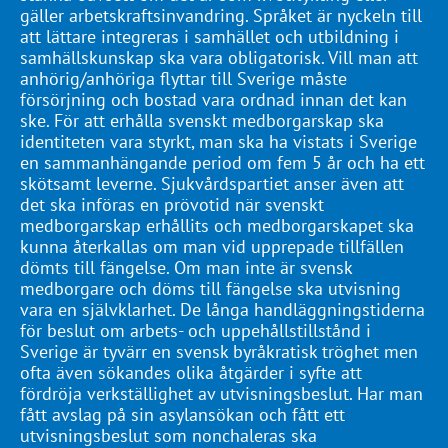
gäller arbetskraftsinvandring. Språket är nyckeln till
att lättare integreras i samhället och utbildning i
samhällskunskap ska vara obligatorisk. Vill man att
anhörig/anhöriga flyttar till Sverige måste
försörjning och bostad vara ordnad innan det kan
ske. För att erhålla svenskt medborgarskap ska
identiteten vara styrkt, man ska ha vistats i Sverige
en sammanhängande period om fem 5 år och ha ett
skötsamt leverne. Sjukvårdspartiet anser även att
det ska införas en prövotid när svenskt
medborgarskap erhållits och medborgarskapet ska
kunna återkallas om man vid upprepade tillfällen
dömts till fängelse. Om man inte är svensk
medborgare och döms till fängelse ska utvisning
vara en självklarhet. De långa handläggningstiderna
för beslut om arbets- och uppehållstillstånd i
Sverige är tyvärr en svensk byråkratisk tröghet men
ofta även sökandes olika åtgärder i syfte att
fördröja verkställighet av utvisningsbeslut. Har man
fått avslag på sin asylansökan och fått ett
utvisningsbeslut som nonchaleras ska