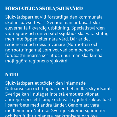
FÖRSTATLIGA SKOLA/SJUKVÅRD
Sjukvårdspartiet vill förstatliga den kommunala
skolan, oavsett var i Sverige man är bosatt ska
eleverna få likvärdig utbildning. Specialistvården
vid region- och universitetssjukhus ska vara statlig
men inte öppen eller nära vård. Där är det
regionerna och dess invånare (Norrbotten och
norrbottningarna) som vet vad som behövs, hur
förutsättningarna ser ut och hur man ska kunna
möjliggöra regionens sjukvård.
NATO
Sjukvårdspartiet stödjer den inlämnade
Natoansökan och hoppas den behandlas skyndsamt.
Sverige kan i nuläget inte stå emot ett väpnat
angrepp speciellt länge och vår trygghet säkras bäst
i samarbete med andra länder. Genom att vara
medlemmar i Nato får Sverige säkerhetsgarantier
och kan fullt ut planera, synkronisera och öva