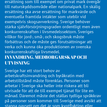
ersättning som till exempel om privat mark övergår
till naturskyddsområde eller nationalpark. En skälig
ersättning ska avse ersättning för markvärde och
eventuella framtida intäkter som uteblir vid
exempelvis skogsavverkning. Sverige behöver
stärka självförsörjningsgraden ordentligt men även
konkurrenskraften i livsmedelssektorn. Sveriges
villkor för jord-, små-, och skogsbruk måste
förbättras och de måste ges förutsättningar att
verka och kunna öka produktionen av svenska
konkurrenskraftiga livsmedel.
INVANDRING, MEDBORGARSKAP OCH
UTVISNING
Sverige har ett stort behov av
arbetskraftsinvandring och byråkratin med
arbetstillstånd måste förenklas. Personer som
arbetar i Sverige ska heller inte riskera att bli
utvisade för att de till exempel tjänat för lite en
månad. Däremot måste det ställas tydliga språkkrav
på personer som kommer till Sverige med avsikt att
stanna oavsett om det är som kvotflykting eller