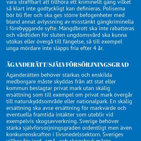
vara straffbart att tillhöra ett kriminellt gäng vilket
så klart inte godtyckligt kan definieras. Poliserna
bör bli fler och ska ges större befogenheter med
bland annat avlyssning av misstänkt gängkriminella
i förebyggande syfte. Mängdbrott ska inte rabatteras
och vårdtiden för sluten ungdomsvård ska kunna
utökas eller övergå till fängelse, så till exempel
unga mördare inte släpps fria efter 4 år.
ÄGANDERÄTT/SJÄLVFÖRSÖRJNINGSGRAD
Äganderätten behöver stärkas och enskilda
medborgare måste skyddas från att stat eller
kommun beslagtar privat mark utan skälig
ersättning som till exempel om privat mark övergår
till naturskyddsområde eller nationalpark. En skälig
ersättning ska avse ersättning för markvärde och
eventuella framtida intäkter som uteblir vid
exempelvis skogsavverkning. Sverige behöver
stärka självförsörjningsgraden ordentligt men även
konkurrenskraften i livsmedelssektorn. Sveriges
villkor för jord-, små-, och skogsbruk måste