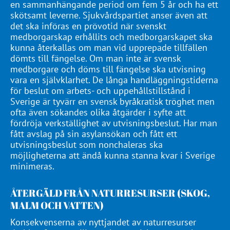
en sammanhängande period om fem 5 år och ha ett
skötsamt leverne. Sjukvårdspartiet anser även att
det ska införas en prövotid när svenskt
medborgarskap erhållits och medborgarskapet ska
kunna återkallas om man vid upprepade tillfällen
dömts till fängelse. Om man inte är svensk
medborgare och döms till fängelse ska utvisning
vara en självklarhet. De långa handläggningstiderna
för beslut om arbets- och uppehållstillstånd i
Sverige är tyvärr en svensk byråkratisk tröghet men
ofta även sökandes olika åtgärder i syfte att
fördröja verkställighet av utvisningsbeslut. Har man
fått avslag på sin asylansökan och fått ett
utvisningsbeslut som nonchaleras ska
möjligheterna att ändå kunna stanna kvar i Sverige
minimeras.
ÅTERGÄLD FRÅN NATURRESURSER (SKOG,
MALM OCH VATTEN)
Konsekvenserna av nyttjandet av naturresurser