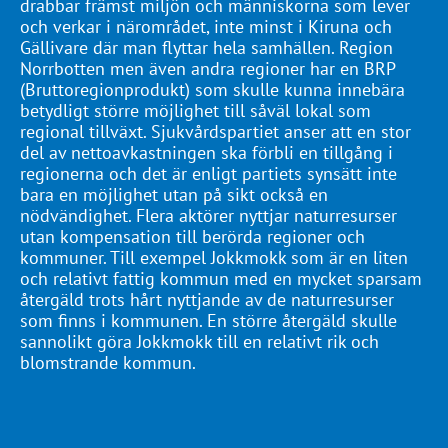
drabbar främst miljön och människorna som lever
och verkar i närområdet, inte minst i Kiruna och
Gällivare där man flyttar hela samhällen. Region
Norrbotten men även andra regioner har en BRP
(Bruttoregionprodukt) som skulle kunna innebära
betydligt större möjlighet till såväl lokal som
regional tillväxt. Sjukvårdspartiet anser att en stor
del av nettoavkastningen ska förbli en tillgång i
regionerna och det är enligt partiets synsätt inte
bara en möjlighet utan på sikt också en
nödvändighet. Flera aktörer nyttjar naturresurser
utan kompensation till berörda regioner och
kommuner. Till exempel Jokkmokk som är en liten
och relativt fattig kommun med en mycket sparsam
återgäld trots hårt nyttjande av de naturresurser
som finns i kommunen. En större återgäld skulle
sannolikt göra Jokkmokk till en relativt rik och
blomstrande kommun.