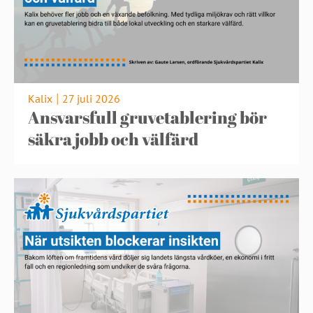
Kalix
27 juli 2026
|
Ansvarsfull gruvetablering bör
säkra jobb och välfärd