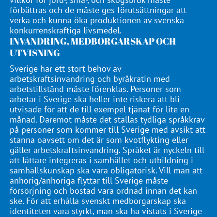
förbättras och de måste ges förutsättningar att
verka och kunna öka produktionen av svenska
konkurrenskraftiga livsmedel.
INVANDRING, MEDBORGARSKAP OCH
UTVISNING
Sverige har ett stort behov av
arbetskraftsinvandring och byråkratin med
arbetstillstånd måste förenklas. Personer som
arbetar i Sverige ska heller inte riskera att bli
utvisade för att de till exempel tjänat för lite en
månad. Däremot måste det ställas tydliga språkkrav
på personer som kommer till Sverige med avsikt att
stanna oavsett om det är som kvotflykting eller
gäller arbetskraftsinvandring. Språket är nyckeln till
att lättare integreras i samhället och utbildning i
samhällskunskap ska vara obligatorisk. Vill man att
anhörig/anhöriga flyttar till Sverige måste
försörjning och bostad vara ordnad innan det kan
ske. För att erhålla svenskt medborgarskap ska
identiteten vara styrkt, man ska ha vistats i Sverige